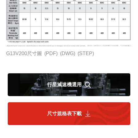
G13V200尺寸圖
(PDF)
(DWG)
(STEP)
行星減速機選用
尺寸規格表下載