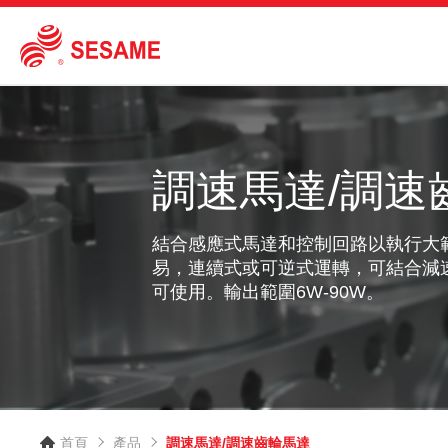
調速馬達/調速
結合感應式馬達和控制回路以執行大
易，連續式或可逆式運轉，可結合減
可使用。輸出範圍6W-90W。
首頁
產品
調速馬達/調速齒輪馬達