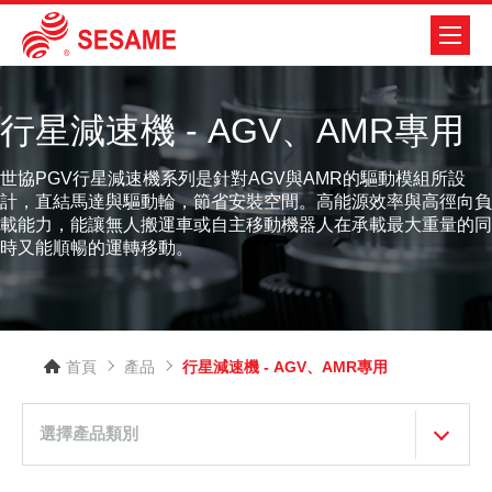
行星減速機 - AGV、AMR專用
世協PGV行星減速機系列是針對AGV與AMR的驅動模組所設
計，直結馬達與驅動輪，節省安裝空間。高能源效率與高徑向負
載能力，能讓無人搬運車或自主移動機器人在承載最大重量的同
時又能順暢的運轉移動。
首頁
產品
行星減速機 - AGV、AMR專用
選擇產品類別