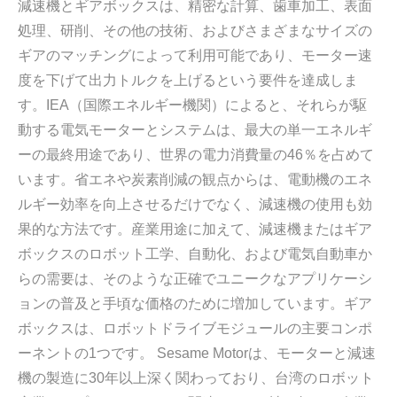
減速機とギアボックスは、精密な計算、歯車加工、表面
処理、研削、その他の技術、およびさまざまなサイズの
ギアのマッチングによって利用可能であり、モーター速
度を下げて出力トルクを上げるという要件を達成しま
す。IEA（国際エネルギー機関）によると、それらが駆
動する電気モーターとシステムは、最大の単一エネルギ
ーの最終用途であり、世界の電力消費量の46％を占めて
います。省エネや炭素削減の観点からは、電動機のエネ
ルギー効率を向上させるだけでなく、減速機の使用も効
果的な方法です。産業用途に加えて、減速機またはギア
ボックスのロボット工学、自動化、および電気自動車か
らの需要は、そのような正確でユニークなアプリケーシ
ョンの普及と手頃な価格のために増加しています。ギア
ボックスは、ロボットドライブモジュールの主要コンポ
ーネントの1つです。 Sesame Motorは、モーターと減速
機の製造に30年以上深く関わっており、台湾のロボット