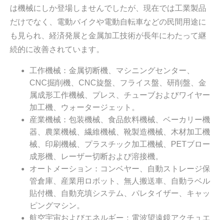
は機械にしか登場しませんでしたが、現在では工業製品
だけでなく、電動バイクや電動自転車などの民間用途に
も見られ、経済発展と金属加工技術が長年にわたって継
続的に改善されています。
工作機械：金属切断機、マシニングセンター、
CNC掘削機、CNC旋盤、フライス盤、研削盤、金
属成形工作機械、プレス、チューブおよびワイヤー
加工機、ウォータージェット。
産業機械：包装機械、食品飲料機械、ベーカリー機
器、農業機械、繊維機械、靴製造機械、木材加工機
械、印刷機械、プラスチック加工機械、PETブロー
成形機、レーザー切断および溶接機。
オートメーション：コンベヤー、自動ストレージ保
管倉庫、産業用ロボット、無人搬送車、自動ラベル
貼付機、自動充填システム、パレタイザー、キャッ
ピングマシン。
航空宇宙およびエネルギー：電波望遠鏡アクチュエ