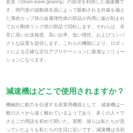
装置（Strain wave gearing）の原理を利用した減速機で
す。楕円形の波動発生器によって駆動される外歯を備え
た薄肉カップ状の金属弾性体の部品が内周に歯が刻まれ
ており剛体リング状の部品で回転します。それらは、非
常に高い伝送精度、高い比率、低い慣性、およびコンパ
クトな設置を提供します。これらの機能により、ロボッ
トによる正確な定位アプリケーションに最適なソリュー
ションになります。
減速機はどこで使用されますか？
機械的に動力を伝達する産業用機器として、減速機は一
般の人々から遠く離れているようであり、多くの人々で
さえこの用語を初めて聞いた。実際、彼らは私たちが思
っていたよりも私たちの生活に近いです。減速機は当初