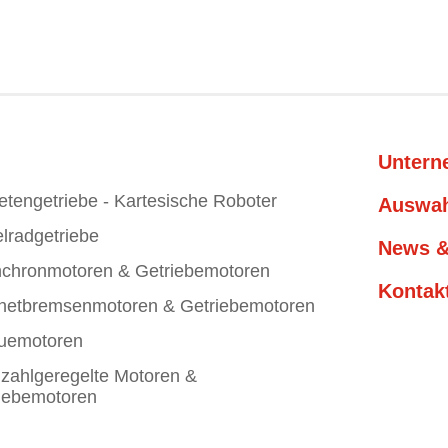
Unter
etengetriebe - Kartesische Roboter
Auswah
lradgetriebe
News &
chronmotoren & Getriebemotoren
Kontak
etbremsenmotoren & Getriebemotoren
uemotoren
zahlgeregelte Motoren &
iebemotoren