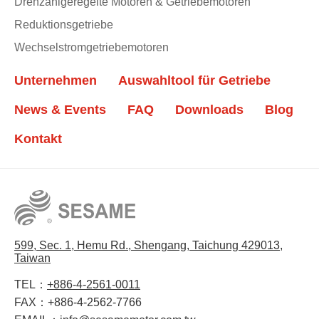
Drehzahlgeregelte Motoren & Getriebemotoren
Reduktionsgetriebe
Wechselstromgetriebemotoren
Unternehmen
Auswahltool für Getriebe
News & Events
FAQ
Downloads
Blog
Kontakt
599, Sec. 1, Hemu Rd., Shengang, Taichung 429013,
Taiwan
TEL：
+886-4-2561-0011
FAX：
+886-4-2562-7766