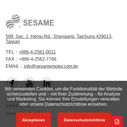
599, Sec. 1, Hemu Rd., Shengang, Taichung 429013,
Taiwan
TEL：
+886-4-2561-0011
FAX：
+886-4-2562-7766
EMAIL：
info@sesamemotor.com.tw
Wir verwenden Cookies, um die Funktionalität der Website
sicherzustellen und – mit Ihrer Zustimmung – für Analyse
und Marketing. Sie können Ihre Einstellungen verwalten
Urheberrechte © Sesame Motor Corp. Alle Rechte
oder unsere Datenschutzrichtlinie einsehen.
vorbehalten.
Design by
Da-Vinci
Akzeptieren
Datenschutzrichtlinie