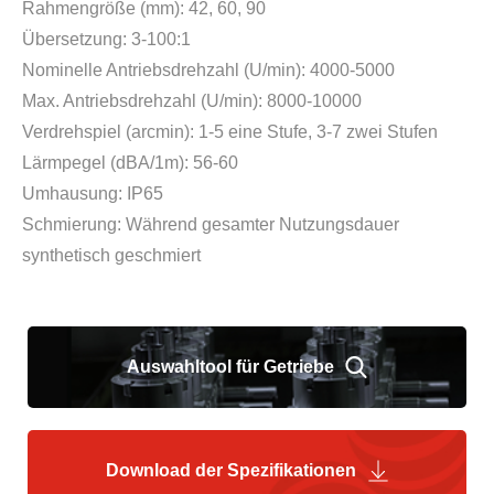
Rahmengröße (mm): 42, 60, 90
Übersetzung: 3-100:1
Nominelle Antriebsdrehzahl (U/min): 4000-5000
Max. Antriebsdrehzahl (U/min): 8000-10000
Verdrehspiel (arcmin): 1-5 eine Stufe, 3-7 zwei Stufen
Lärmpegel (dBA/1m): 56-60
Umhausung: IP65
Schmierung: Während gesamter Nutzungsdauer
synthetisch geschmiert
Auswahltool für Getriebe
Download der Spezifikationen