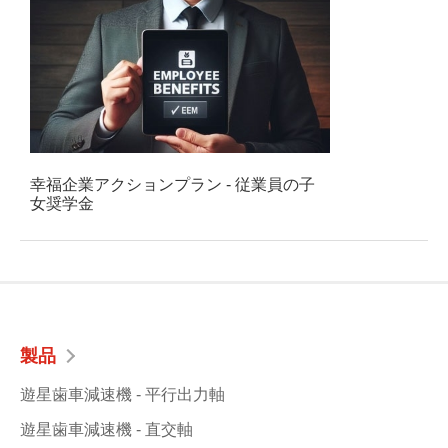
幸福企業アクションプラン - 従業員の子
女奨学金
製品
遊星歯車減速機 - 平行出力軸
遊星歯車減速機 - 直交軸