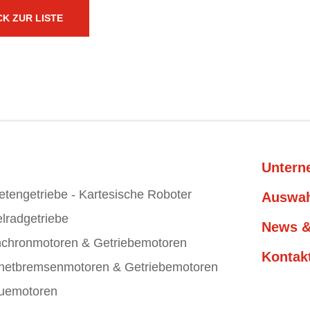
K ZUR LISTE
Unter
etengetriebe - Kartesische Roboter
Auswah
lradgetriebe
News &
chronmotoren & Getriebemotoren
Kontak
etbremsenmotoren & Getriebemotoren
uemotoren