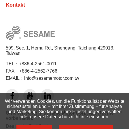
Kontakt
599, Sec. 1, Hemu Rd., Shengang, Taichung 429013,
Taiwan
TEL：
+886-4-2561-0011
FAX：
+886-4-2562-7766
EMAIL：
info@sesamemotor.com.tw
Wir verwenden Cookies, um die Funktionalität der Website
sicherzustellen und – mit Ihrer Zustimmung – für Analyse
und Marketing. Sie können Ihre Einstellungen verwalten
Urheberrechte © Sesame Motor Corp. Alle Rechte
oder unsere Datenschutzrichtlinie einsehen.
vorbehalten.
Design by
Da-Vinci