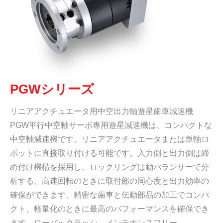
PGWシリーズ
リニアアクチュエータ用中空出力軸遊星歯車減速機
PGW平行中空軸サーボ專用遊星減速機は、コンパクトな
中空軸減速機です、リニアアクチュエータまたは単軸ロ
ボットに直接取り付ける可能です。入力側と出力側は締
め付け機構を採用し、ロックリングは動バランサーで分
析する、高速回転のときに取付部の同心度と出力効率の
確保ができます。精密な歯車と伝動部品の加工でコンパ
クト、軽量化のときに最高のパフォーマンスを確保でき
ます。ローバックラッシ、メンテナンスフリー。